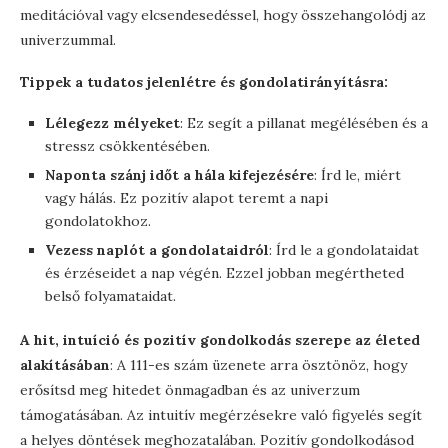
meditációval vagy elcsendesedéssel, hogy összehangolódj az
univerzummal.
Tippek a tudatos jelenlétre és gondolatirányításra:
Lélegezz mélyeket
: Ez segít a pillanat megélésében és a
stressz csökkentésében.
Naponta szánj időt a hála kifejezésére
: Írd le, miért
vagy hálás. Ez pozitív alapot teremt a napi
gondolatokhoz.
Vezess naplót a gondolataidról
: Írd le a gondolataidat
és érzéseidet a nap végén. Ezzel jobban megértheted
belső folyamataidat.
A hit, intuíció és pozitív gondolkodás szerepe az életed
alakításában
: A 111-es szám üzenete arra ösztönöz, hogy
erősítsd meg hitedet önmagadban és az univerzum
támogatásában. Az intuitív megérzésekre való figyelés segít
a helyes döntések meghozatalában. Pozitív gondolkodásod