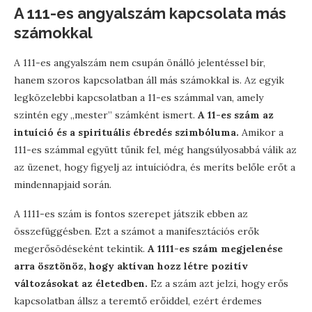
A 111-es angyalszám kapcsolata más
számokkal
A 111-es angyalszám nem csupán önálló jelentéssel bír,
hanem szoros kapcsolatban áll más számokkal is. Az egyik
legközelebbi kapcsolatban a 11-es számmal van, amely
szintén egy „mester” számként ismert.
A 11-es szám az
intuíció és a spirituális ébredés szimbóluma.
Amikor a
111-es számmal együtt tűnik fel, még hangsúlyosabbá válik az
az üzenet, hogy figyelj az intuíciódra, és meríts belőle erőt a
mindennapjaid során.
A 1111-es szám is fontos szerepet játszik ebben az
összefüggésben. Ezt a számot a manifesztációs erők
megerősödéseként tekintik.
A 1111-es szám megjelenése
arra ösztönöz, hogy aktívan hozz létre pozitív
változásokat az életedben.
Ez a szám azt jelzi, hogy erős
kapcsolatban állsz a teremtő erőiddel, ezért érdemes