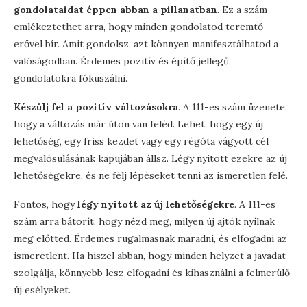
gondolataidat éppen abban a pillanatban
. Ez a szám
emlékeztethet arra, hogy minden gondolatod teremtő
erővel bír. Amit gondolsz, azt könnyen manifesztálhatod a
valóságodban. Érdemes pozitív és építő jellegű
gondolatokra fókuszálni.
Készülj fel a pozitív változásokra
. A 111-es szám üzenete,
hogy a változás már úton van feléd. Lehet, hogy egy új
lehetőség, egy friss kezdet vagy egy régóta vágyott cél
megvalósulásának kapujában állsz. Légy nyitott ezekre az új
lehetőségekre, és ne félj lépéseket tenni az ismeretlen felé.
Fontos, hogy
légy nyitott az új lehetőségekre
. A 111-es
szám arra bátorít, hogy nézd meg, milyen új ajtók nyílnak
meg előtted. Érdemes rugalmasnak maradni, és elfogadni az
ismeretlent. Ha hiszel abban, hogy minden helyzet a javadat
szolgálja, könnyebb lesz elfogadni és kihasználni a felmerülő
új esélyeket.