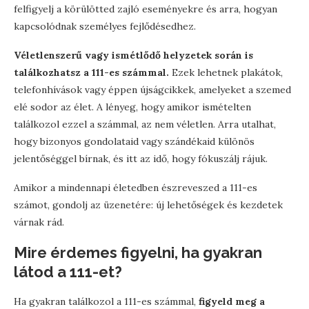
felfigyelj a körülötted zajló eseményekre és arra, hogyan
kapcsolódnak személyes fejlődésedhez.
Véletlenszerű vagy ismétlődő helyzetek során is
találkozhatsz a 111-es számmal.
Ezek lehetnek plakátok,
telefonhívások vagy éppen újságcikkek, amelyeket a szemed
elé sodor az élet. A lényeg, hogy amikor ismételten
találkozol ezzel a számmal, az nem véletlen. Arra utalhat,
hogy bizonyos gondolataid vagy szándékaid különös
jelentőséggel bírnak, és itt az idő, hogy fókuszálj rájuk.
Amikor a mindennapi életedben észreveszed a 111-es
számot, gondolj az üzenetére: új lehetőségek és kezdetek
várnak rád.
Mire érdemes figyelni, ha gyakran
látod a 111-et?
Ha gyakran találkozol a 111-es számmal,
figyeld meg a