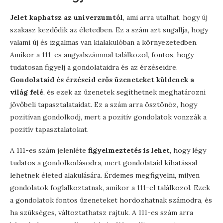
Jelet kaphatsz az univerzumtól
, ami arra utalhat, hogy új
szakasz kezdődik az életedben. Ez a szám azt sugallja, hogy
valami új és izgalmas van kialakulóban a környezetedben.
Amikor a 111-es angyalszámmal találkozol, fontos, hogy
tudatosan figyelj a gondolataidra és az érzéseidre.
Gondolataid és érzéseid erős üzeneteket küldenek a
világ felé
, és ezek az üzenetek segíthetnek meghatározni
jövőbeli tapasztalataidat. Ez a szám arra ösztönöz, hogy
pozitívan gondolkodj, mert a pozitív gondolatok vonzzák a
pozitív tapasztalatokat.
A 111-es szám jelenléte
figyelmeztetés is lehet
, hogy légy
tudatos a gondolkodásodra, mert gondolataid kihatással
lehetnek életed alakulására. Érdemes megfigyelni, milyen
gondolatok foglalkoztatnak, amikor a 111-el találkozol. Ezek
a gondolatok fontos üzeneteket hordozhatnak számodra, és
ha szükséges, változtathatsz rajtuk. A 111-es szám arra