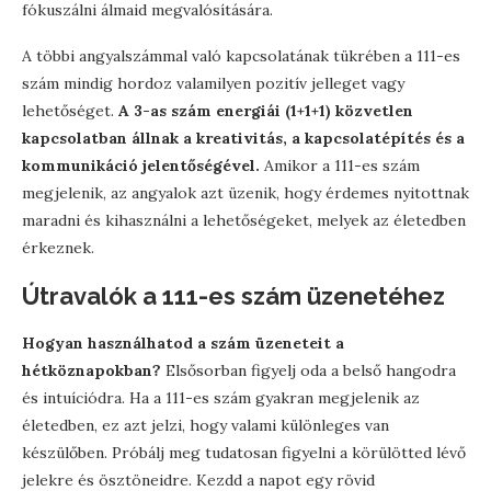
fókuszálni álmaid megvalósítására.
A többi angyalszámmal való kapcsolatának tükrében a 111-es
szám mindig hordoz valamilyen pozitív jelleget vagy
lehetőséget.
A 3-as szám energiái (1+1+1) közvetlen
kapcsolatban állnak a kreativitás, a kapcsolatépítés és a
kommunikáció jelentőségével.
Amikor a 111-es szám
megjelenik, az angyalok azt üzenik, hogy érdemes nyitottnak
maradni és kihasználni a lehetőségeket, melyek az életedben
érkeznek.
Útravalók a 111-es szám üzenetéhez
Hogyan használhatod a szám üzeneteit a
hétköznapokban?
Elsősorban figyelj oda a belső hangodra
és intuíciódra. Ha a 111-es szám gyakran megjelenik az
életedben, ez azt jelzi, hogy valami különleges van
készülőben. Próbálj meg tudatosan figyelni a körülötted lévő
jelekre és ösztöneidre. Kezdd a napot egy rövid