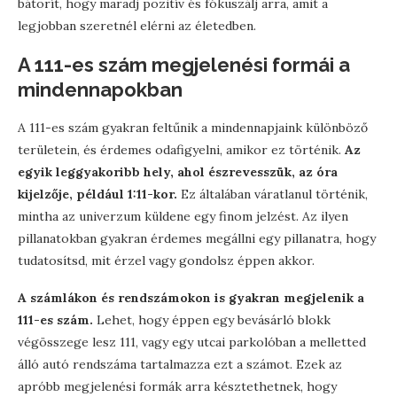
bátorít, hogy maradj pozitív és fókuszálj arra, amit a
legjobban szeretnél elérni az életedben.
A 111-es szám megjelenési formái a
mindennapokban
A 111-es szám gyakran feltűnik a mindennapjaink különböző
területein, és érdemes odafigyelni, amikor ez történik.
Az
egyik leggyakoribb hely, ahol észrevesszük, az óra
kijelzője, például 1:11-kor.
Ez általában váratlanul történik,
mintha az univerzum küldene egy finom jelzést. Az ilyen
pillanatokban gyakran érdemes megállni egy pillanatra, hogy
tudatosítsd, mit érzel vagy gondolsz éppen akkor.
A számlákon és rendszámokon is gyakran megjelenik a
111-es szám.
Lehet, hogy éppen egy bevásárló blokk
végösszege lesz 111, vagy egy utcai parkolóban a melletted
álló autó rendszáma tartalmazza ezt a számot. Ezek az
apróbb megjelenési formák arra késztethetnek, hogy