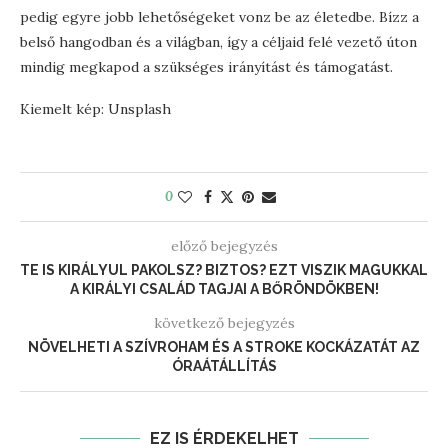
pedig egyre jobb lehetőségeket vonz be az életedbe. Bízz a
belső hangodban és a világban, így a céljaid felé vezető úton
mindig megkapod a szükséges irányítást és támogatást.
Kiemelt kép: Unsplash
0
előző bejegyzés
TE IS KIRÁLYUL PAKOLSZ? BIZTOS? EZT VISZIK MAGUKKAL
A KIRÁLYI CSALÁD TAGJAI A BŐRÖNDÖKBEN!
következő bejegyzés
NÖVELHETI A SZÍVROHAM ÉS A STROKE KOCKÁZATÁT AZ
ÓRAÁTÁLLÍTÁS
EZ IS ÉRDEKELHET