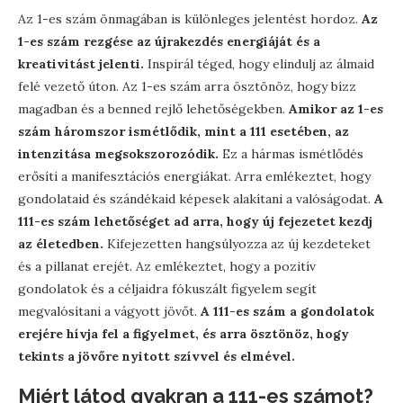
Az 1-es szám önmagában is különleges jelentést hordoz.
Az
1-es szám rezgése az újrakezdés energiáját és a
kreativitást jelenti.
Inspirál téged, hogy elindulj az álmaid
felé vezető úton. Az 1-es szám arra ösztönöz, hogy bízz
magadban és a benned rejlő lehetőségekben.
Amikor az 1-es
szám háromszor ismétlődik, mint a 111 esetében, az
intenzitása megsokszorozódik.
Ez a hármas ismétlődés
erősíti a manifesztációs energiákat. Arra emlékeztet, hogy
gondolataid és szándékaid képesek alakítani a valóságodat.
A
111-es szám lehetőséget ad arra, hogy új fejezetet kezdj
az életedben.
Kifejezetten hangsúlyozza az új kezdeteket
és a pillanat erejét. Az emlékeztet, hogy a pozitív
gondolatok és a céljaidra fókuszált figyelem segít
megvalósítani a vágyott jövőt.
A 111-es szám a gondolatok
erejére hívja fel a figyelmet, és arra ösztönöz, hogy
tekints a jövőre nyitott szívvel és elmével.
Miért látod gyakran a 111-es számot?