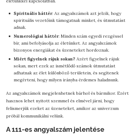
életünkkel kapcsolatban.
Spirituális háttér
: Az angyalszámok azt jelzik, hogy
spirituális vezetőink támogatnak minket, és útmutatást
adnak.
Numerológiai háttér
: Minden szám egyedi rezgéssel
bír, ami befolyásolja az életünket. Az angyalszámok
bizonyos energiákat és üzeneteket hordoznak.
Miért figyelnek rájuk sokan?
Azért figyelnek rájuk
sokan, mert ezek az ismétlődő számok útmutatást
adhatnak az élet különböző területein, és segítenek
megérteni, hogy milyen irányba érdemes haladnunk.
Az angyalszámok megjelenhetnek bárhol és bármikor. Ezért
hasznos lehet nyitott szemmel és elmével járni, hogy
felismerjük ezeket az üzeneteket, amikor az univerzum
próbál kommunikálni velünk.
A 111-es angyalszám jelentése