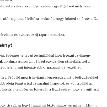
például a szívverésed gyorsulása vagy légzésed mélyülése.
, akár adj hozzá külső stimulációt, hogy fokozd az érzést. Ez
ürelmes és nyitott az új tapasztalatokra.
ményt
én, érdemes lehet új technikákkal kísérletezni az élmény
ák
alkalmazása során például egyidejűleg stimulálhatod a
ngert jelent, ami intenzívebb orgazmushoz vezethet.
ehet. Próbáld meg irányítani a légzésedet, mély belégzésekkel
bb ideig fenntartsd az izgalmi állapotot, és kontrolláld az
assíts a tempón, és fókuszálj a légzésedre, hogy elnyújthasd
ogy tisztában legyél azzal, mi biztonságos, és mi nem.
Mindig