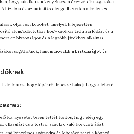
bban, hogy mindketten kényelmesen érezzétek magatokat.
. A bizalom és az intimitás elengedhetetlen a kellemes
Válassz olyan eszközöket, amelyek kifejezetten
kosító elengedhetetlen, hogy csökkentsd a súrlódást és a
 mert ez biztonságos és a legtöbb játékhoz alkalmas.
zásában segíthetnek, hanem
növelik a biztonságot és
ezdőknek
et, de fontos, hogy lépésről lépésre haladj, hogy a lehető
zéshez:
lő környezetet teremtettél, fontos, hogy elérj egy
z ellazulást és a testi érzésekre való koncentrálást.
et, ami kényelmes számodra és lehetővé teszi a könnyű