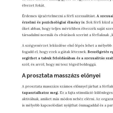
élvezet fokát.
Érdemes újraértelmezni a férfi szexualitást.
A szexua
érzelmi és pszichológiai élmény is
. Sok férfi küzd
őket abban, hogy teljes mértékben élvezzék saját szex
társadalmi normák és elvárások szerint a férfiaknak 
A szégyenérzet leküzdése első lépés lehet a mélyebb s
fogadd el, hogy ezek a gátak léteznek.
Beszélgetés e
segíthet a tabuk feloldásában és a szexualitás s
szól, és arról, hogy mi tesz téged boldoggá.
A prosztata masszázs előnyei
A prosztata masszázs számos előnnyel járhat a férfia
tapasztalhatsz meg.
Ez a fajta stimuláció különleges
aktiválnak, amiket más módon nehéz elérni. Az orgazm
is mélyebb kapcsolódást nyújthat önmagaddal és a par