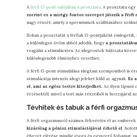
A
férfi G-pont valójában a prosztata
. A prosztata egy 
szerint ez a mirigy fontos szerepet játszik a férf
nagy részét, amely a spermiumok szállításához szüks
Sokan a prosztatát a férfiak G-pontjaként emlegetik, 
a különleges öröm abból adódik, hogy
a prosztatába
reagálni a stimulációra. Az idegrostok hálózata közve
különlegesebb élményhez vezethet.
A férfi G-pont stimulálása idegtani szempontból is é
stimulációja intenzív idegi jeleket küld az agynak.
Ez 
el, ami az egész testre kiterjedhet.
Az ilyen típusú
érzésektől, mivel a test más részeiből is hozzájárul a
Tévhitek és tabuk a férfi orgazmu
A férfi orgazmusról számos félreértés él az emberek
kizárólag a pénisz stimulációjával érhető el
, holot
élvezet elérése mindig gyors és egyszerű folyamat, pe