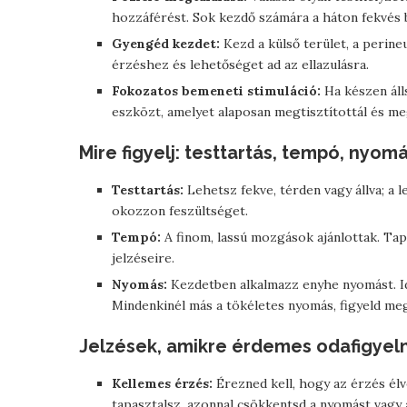
hozzáférést. Sok kezdő számára a háton fekvés be
Gyengéd kezdet:
Kezd a külső terület, a perine
érzéshez és lehetőséget ad az ellazulásra.
Fokozatos bemeneti stimuláció:
Ha készen álls
eszközt, amelyet alaposan megtisztítottál és meg
Mire figyelj: testtartás, tempó, nyomá
Testtartás:
Lehetsz fekve, térden vagy állva; a 
okozzon feszültséget.
Tempó:
A finom, lassú mozgások ajánlottak. Tapo
jelzéseire.
Nyomás:
Kezdetben alkalmazz enyhe nyomást. Id
Mindenkinél más a tökéletes nyomás, figyeld me
Jelzések, amikre érdemes odafigyeln
Kellemes érzés:
Érezned kell, hogy az érzés él
tapasztalsz, azonnal csökkentsd a nyomást vagy á