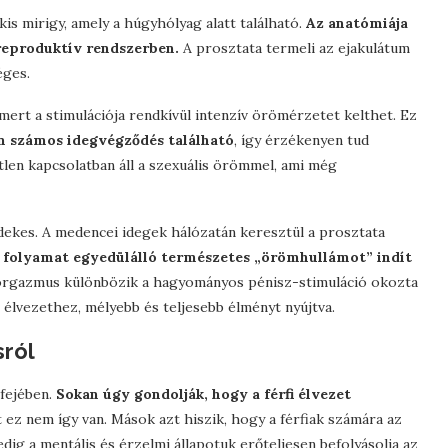
kis mirigy, amely a húgyhólyag alatt található.
Az anatómiája
i reproduktív rendszerben.
A prosztata termeli az ejakulátum
éges.
mert a stimulációja rendkívül intenzív örömérzetet kelthet. Ez
n számos idegvégződés található
, így érzékenyen tud
tlen kapcsolatban áll a szexuális örömmel, ami még
rdekes. A medencei idegek hálózatán keresztül a prosztata
a folyamat egyedülálló természetes „örömhullámot” indít
 orgazmus különbözik a hagyományos pénisz-stimuláció okozta
z élvezethez, mélyebb és teljesebb élményt nyújtva.
sról
 fejében.
Sokan úgy gondolják, hogy a férfi élvezet
t ez nem így van. Mások azt hiszik, hogy a férfiak számára az
dig a mentális és érzelmi állapotuk erőteljesen befolyásolja az