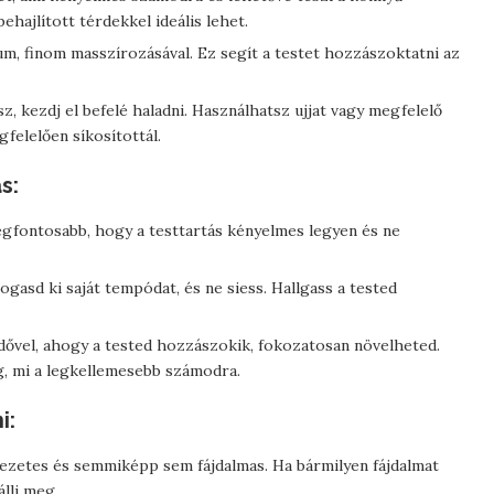
hajlított térdekkel ideális lehet.
um, finom masszírozásával. Ez segít a testet hozzászoktatni az
z, kezdj el befelé haladni. Használhatsz ujjat vagy megfelelő
felelően síkosítottál.
s:
legfontosabb, hogy a testtartás kényelmes legyen és ne
gasd ki saját tempódat, és ne siess. Hallgass a tested
ővel, ahogy a tested hozzászokik, fokozatosan növelheted.
g, mi a legkellemesebb számodra.
i:
vezetes és semmiképp sem fájdalmas. Ha bármilyen fájdalmat
llj meg.