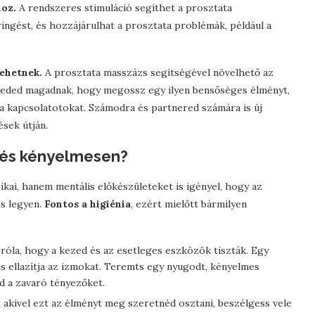
hoz.
A rendszeres stimuláció segíthet a prosztata
ngést, és hozzájárulhat a prosztata problémák, például a
lehetnek.
A prosztata masszázs segítségével növelhető az
ngeded magadnak, hogy megossz egy ilyen bensőséges élményt,
a kapcsolatotokat. Számodra és partnered számára is új
ések útján.
n és kényelmesen?
ikai, hanem mentális előkészületeket is igényel, hogy az
s legyen.
Fontos a higiénia
, ezért mielőtt bármilyen
róla, hogy a kezed és az esetleges eszközök tiszták. Egy
és ellazítja az izmokat. Teremts egy nyugodt, kényelmes
ed a zavaró tényezőket.
, akivel ezt az élményt meg szeretnéd osztani, beszélgess vele