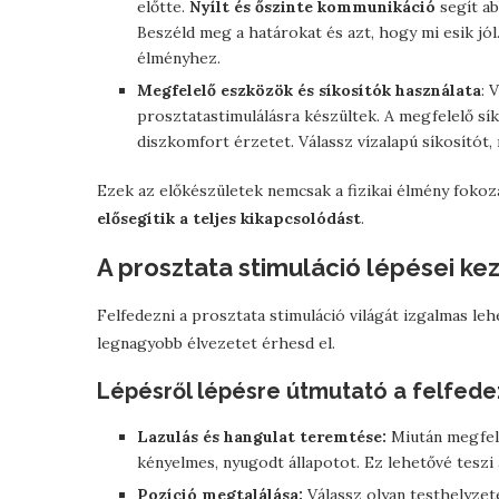
előtte.
Nyílt és őszinte kommunikáció
segít a
Beszéld meg a határokat és azt, hogy mi esik jól
élményhez.
Megfelelő eszközök és síkosítók használata
: 
prosztatastimulálásra készültek. A megfelelő sí
diszkomfort érzetet. Válassz vízalapú síkosítót,
Ezek az előkészületek nemcsak a fizikai élmény foko
elősegítik a teljes kikapcsolódást
.
A prosztata stimuláció lépései k
Felfedezni a prosztata stimuláció világát izgalmas leh
legnagyobb élvezetet érhesd el.
Lépésről lépésre útmutató a felfede
Lazulás és hangulat teremtése:
Miután megfele
kényelmes, nyugodt állapotot. Ez lehetővé teszi a
Pozíció megtalálása:
Válassz olyan testhelyzet