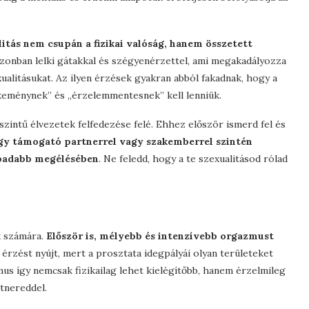
litás nem csupán a fizikai valóság, hanem összetett
 azonban lelki gátakkal és szégyenérzettel, ami megakadályozza
ualitásukat. Az ilyen érzések gyakran abból fakadnak, hogy a
„keménynek” és „érzelemmentesnek” kell lenniük.
zintű élvezetek felfedezése felé. Ehhez először ismerd fel és
gy támogató partnerrel vagy szakemberrel szintén
zabadabb megélésében
. Ne feledd, hogy a te szexualitásod rólad
k számára.
Először is, mélyebb és intenzívebb orgazmust
 érzést nyújt, mert a prosztata idegpályái olyan területeket
us így nemcsak fizikailag lehet kielégítőbb, hanem érzelmileg
tnereddel.