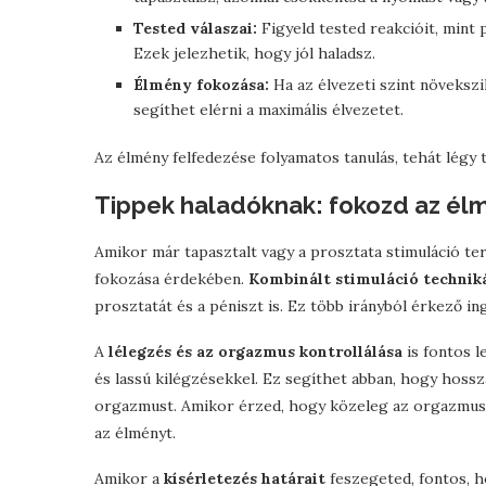
Tested válaszai:
Figyeld tested reakcióit, mint 
Ezek jelezhetik, hogy jól haladsz.
Élmény fokozása:
Ha az élvezeti szint növekszik
segíthet elérni a maximális élvezetet.
Az élmény felfedezése folyamatos tanulás, tehát légy t
Tippek haladóknak: fokozd az él
Amikor már tapasztalt vagy a prosztata stimuláció ter
fokozása érdekében.
Kombinált stimuláció technik
prosztatát és a péniszt is. Ez több irányból érkező i
A
lélegzés és az orgazmus kontrollálása
is fontos l
és lassú kilégzésekkel. Ez segíthet abban, hogy hossza
orgazmust. Amikor érzed, hogy közeleg az orgazmus, l
az élményt.
Amikor a
kísérletezés határait
feszegeted, fontos, h