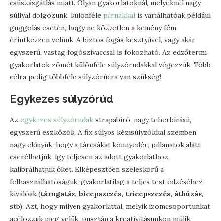
csúszásgátlás miatt. Olyan gyakorlatoknál, melyeknél nagy
súllyal dolgozunk, különféle
párnákkal
is variálhatóak például
guggolás esetén, hogy ne közvetlen a kemény fém
érintkezzen velünk. A biztos fogás kesztyűvel, vagy akár
egyszerű, vastag fogószivaccsal is fokozható. Az edzőtermi
gyakorlatok zömét különféle súlyzórudakkal végezzük. Több
célra pedig többféle súlyzórúdra van szükség!
Egykezes súlyzórúd
Az
egykezes súlyzórudak
strapabíró, nagy teherbírású,
egyszerű eszközök. A fix súlyos kézisúlyzókkal szemben
nagy előnyük, hogy a tárcsákat könnyedén, pillanatok alatt
cserélhetjük, így teljesen az adott gyakorlathoz
kalibrálhatjuk őket. Elképesztően széleskörű a
felhasználhatóságuk, gyakorlatilag a teljes test edzéséhez
kiválóak (
tárogatás, bicepszezés, tricepszezés, áthúzás
,
stb). Azt, hogy milyen gyakorlattal, melyik izomcsoportunkat
acélozzuk meg velük, pusztán a kreativitásunkon múlik.