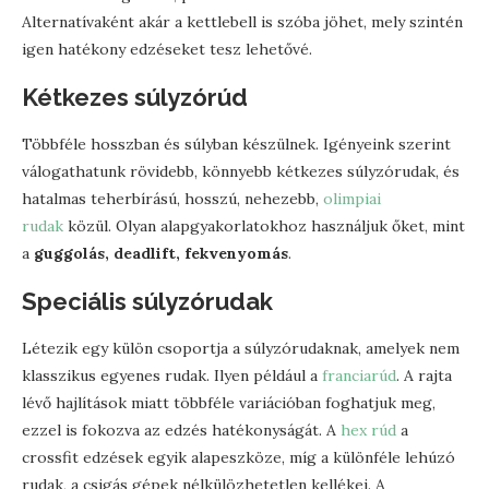
Alternatívaként akár a kettlebell is szóba jöhet, mely szintén
igen hatékony edzéseket tesz lehetővé.
Kétkezes súlyzórúd
Többféle hosszban és súlyban készülnek. Igényeink szerint
válogathatunk rövidebb, könnyebb kétkezes súlyzórudak, és
hatalmas teherbírású, hosszú, nehezebb,
olimpiai
rudak
közül. Olyan alapgyakorlatokhoz használjuk őket, mint
a
guggolás, deadlift, fekvenyomás
.
Speciális súlyzórudak
Létezik egy külön csoportja a súlyzórudaknak, amelyek nem
klasszikus egyenes rudak. Ilyen például a
franciarúd
. A rajta
lévő hajlítások miatt többféle variációban foghatjuk meg,
ezzel is fokozva az edzés hatékonyságát. A
hex rúd
a
crossfit edzések egyik alapeszköze, míg a különféle lehúzó
rudak, a csigás gépek nélkülözhetetlen kellékei. A