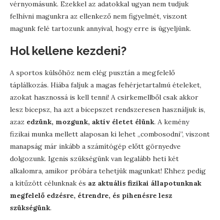
vérnyomásunk. Ezekkel az adatokkal ugyan nem tudjuk
felhívni magunkra az ellenkező nem figyelmét, viszont
magunk felé tartozunk annyival, hogy erre is ügyeljünk.
Hol kellene kezdeni?
A sportos külsőhöz nem elég pusztán a megfelelő
táplálkozás. Hiába faljuk a magas fehérjetartalmú ételeket,
azokat hasznossá is kell tenni! A csirkemellből csak akkor
lesz bicepsz, ha azt a bicepszet rendszeresen használjuk is,
azaz
edzünk, mozgunk, aktív életet élünk
. A kemény
fizikai munka mellett alaposan ki lehet „combosodni”, viszont
manapság már inkább a számítógép előtt görnyedve
dolgozunk. Igenis szükségünk van legalább heti két
alkalomra, amikor próbára tehetjük magunkat! Ehhez pedig
a kitűzött célunknak és
az aktuális fizikai állapotunknak
megfelelő edzésre, étrendre, és pihenésre lesz
szükségünk
.