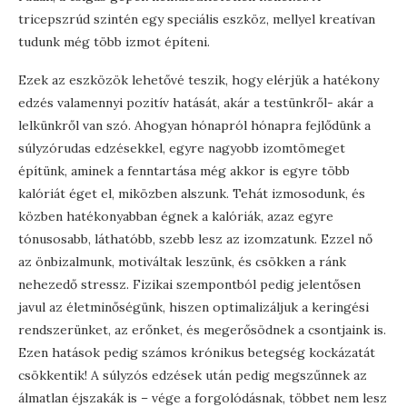
tricepszrúd szintén egy speciális eszköz, mellyel kreatívan
tudunk még több izmot építeni.
Ezek az eszközök lehetővé teszik, hogy elérjük a hatékony
edzés valamennyi pozitív hatását, akár a testünkről- akár a
lelkünkről van szó. Ahogyan hónapról hónapra fejlődünk a
súlyzórudas edzésekkel, egyre nagyobb izomtömeget
építünk, aminek a fenntartása még akkor is egyre több
kalóriát éget el, miközben alszunk. Tehát izmosodunk, és
közben hatékonyabban égnek a kalóriák, azaz egyre
tónusosabb, láthatóbb, szebb lesz az izomzatunk. Ezzel nő
az önbizalmunk, motiváltak leszünk, és csökken a ránk
nehezedő stressz. Fizikai szempontból pedig jelentősen
javul az életminőségünk, hiszen optimalizáljuk a keringési
rendszerünket, az erőnket, és megerősödnek a csontjaink is.
Ezen hatások pedig számos krónikus betegség kockázatát
csökkentik! A súlyzós edzések után pedig megszűnnek az
álmatlan éjszakák is – vége a forgolódásnak, többet nem lesz