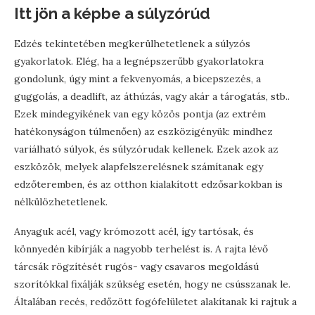
Itt jön a képbe a súlyzórúd
Edzés tekintetében megkerülhetetlenek a súlyzós
gyakorlatok. Elég, ha a legnépszerűbb gyakorlatokra
gondolunk, úgy mint a fekvenyomás, a bicepszezés, a
guggolás, a deadlift, az áthúzás, vagy akár a tárogatás, stb..
Ezek mindegyikének van egy közös pontja (az extrém
hatékonyságon túlmenően) az eszközigényük: mindhez
variálható súlyok, és súlyzórudak kellenek. Ezek azok az
eszközök, melyek alapfelszerelésnek számítanak egy
edzőteremben, és az otthon kialakított edzősarkokban is
nélkülözhetetlenek.
Anyaguk acél, vagy krómozott acél, így tartósak, és
könnyedén kibírják a nagyobb terhelést is. A rajta lévő
tárcsák rögzítését rugós- vagy csavaros megoldású
szorítókkal fixálják szükség esetén, hogy ne csússzanak le.
Általában recés, redőzött fogófelületet alakítanak ki rajtuk a