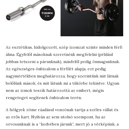
Az esztétikus, kidolgozott, szép izomzat szinte minden férfi
álma. Egyfelől másoknak szeretnénk megfelelni (például
jobban tetszeni a párunknak), másfelől pedig önmagunknak.
Az egészséges önbizalom a férfilét alapja, ezt pedig
nagymértékben meghatározza, hogy szerintünk mit látnak
belőlünk mások, és mit látunk mi a tükörbe tekintve. Ugyan
nem az izmok teszik határozottá az embert, mégis
rengeteget segítenek önbizalom terén.
A hölgyek zöme ráadásul vonzónak tartja a széles vállat és
az erős kart. Nyilván az sem utolsó szempont, ha az
orvosunknak is a “kedvében járunk“, mert jó a vérképünk, a