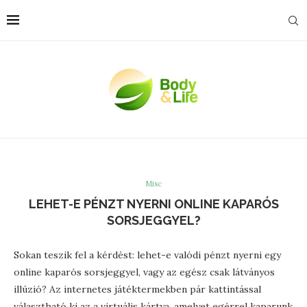
Misc
LEHET-E PÉNZT NYERNI ONLINE KAPARÓS
SORSJEGGYEL?
Sokan teszik fel a kérdést: lehet-e valódi pénzt nyerni egy
online kaparós sorsjeggyel, vagy az egész csak látványos
illúzió? Az internetes játéktermekben pár kattintással
választható ki az a virtuális kártya, amelyet egérrel kaparunk