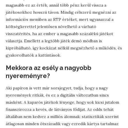
magasabb ez az érték, annál több pénz kerül vissza a
játékosokhoz hosszú távon. Mindig célszerű megnézni az
információs menüben az RTP értéket, mert ugyanazzal a
költségkerettel jelentősen növelhető a várható
visszatérítés, ha az ember a magasabb százalékú játékot
választja. Emellett a legtöbb játék demó módban is
kipróbálható, így kockázat nélkül megnézhető a működés, és
gyakorolhatók a kattintások.
Mekkora az esély a nagyobb
nyereményre?
Aki papíron is vett már sorsjegyet, tudja, hogy a nagy
nyeremények ritkák, és ez a digitális változatban sincs
másként. A kaparós játékok lényege, hogy sok kicsi jutalom
finanszírozza a kevés, de látványos fődíjat. Az odds tehát
általában nem kedvez a milliós álomnak: statisztikák szerint
átlagosan minden ötszázadik vagy ezredik kártya tartalmaz