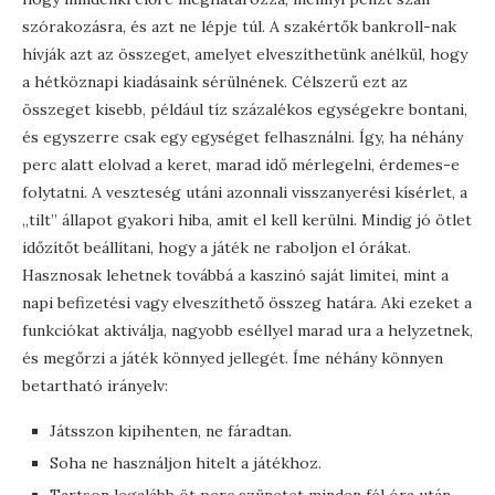
szórakozásra, és azt ne lépje túl. A szakértők bankroll-nak
hívják azt az összeget, amelyet elveszíthetünk anélkül, hogy
a hétköznapi kiadásaink sérülnének. Célszerű ezt az
összeget kisebb, például tíz százalékos egységekre bontani,
és egyszerre csak egy egységet felhasználni. Így, ha néhány
perc alatt elolvad a keret, marad idő mérlegelni, érdemes-e
folytatni. A veszteség utáni azonnali visszanyerési kísérlet, a
„tilt” állapot gyakori hiba, amit el kell kerülni. Mindig jó ötlet
időzítőt beállítani, hogy a játék ne raboljon el órákat.
Hasznosak lehetnek továbbá a kaszinó saját limitei, mint a
napi befizetési vagy elveszíthető összeg határa. Aki ezeket a
funkciókat aktiválja, nagyobb eséllyel marad ura a helyzetnek,
és megőrzi a játék könnyed jellegét. Íme néhány könnyen
betartható irányelv:
Játsszon kipihenten, ne fáradtan.
Soha ne használjon hitelt a játékhoz.