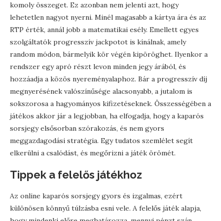
komoly összeget. Ez azonban nem jelenti azt, hogy
lehetetlen nagyot nyerni. Minél magasabb a kártya ára és az
RTP érték, annál jobb a matematikai esély. Emellett egyes
szolgáltatók progresszív jackpotot is kínálnak, amely
random módon, bármelyik kör végén kipöröghet. Ilyenkor a
rendszer egy apró részt levon minden jegy árából, és
hozzáadja a közös nyereményalaphoz. Bár a progresszív díj
megnyerésének valószínűsége alacsonyabb, a jutalom is
sokszorosa a hagyományos kifizetéseknek. Összességében a
játékos akkor jár a legjobban, ha elfogadja, hogy a kaparós
sorsjegy elsősorban szórakozás, és nem gyors
meggazdagodási stratégia. Egy tudatos szemlélet segít
elkerülni a csalódást, és megőrizni a játék örömét.
Tippek a felelős játékhoz
Az online kaparós sorsjegy gyors és izgalmas, ezért
különösen könnyű túlzásba esni vele. A felelős játék alapja,
hogy mindenki előre meghatározza, mennyi pénzt szán