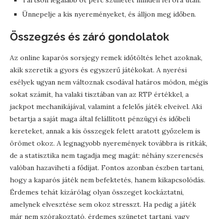
Tartson legalább öt perc szünetet minden fél óra után.
Ünnepelje a kis nyereményeket, és álljon meg időben.
Összegzés és záró gondolatok
Az online kaparós sorsjegy remek időtöltés lehet azoknak,
akik szeretik a gyors és egyszerű játékokat. A nyerési
esélyek ugyan nem változnak csodával határos módon, mégis
sokat számít, ha valaki tisztában van az RTP értékkel, a
jackpot mechanikájával, valamint a felelős játék elveivel. Aki
betartja a saját maga által felállított pénzügyi és időbeli
kereteket, annak a kis összegek felett aratott győzelem is
örömet okoz. A legnagyobb nyeremények továbbra is ritkák,
de a statisztika nem tagadja meg magát: néhány szerencsés
valóban hazaviheti a fődíjat. Fontos azonban észben tartani,
hogy a kaparós játék nem befektetés, hanem kikapcsolódás.
Érdemes tehát kizárólag olyan összeget kockáztatni,
amelynek elvesztése sem okoz stresszt. Ha pedig a játék
már nem szórakoztató, érdemes szünetet tartani, vagy