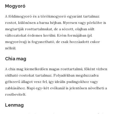
Mogyoró
A földimogyoró és a törökmogyoró egyaránt tartalmaz
rostot, különösen a barna héjban. Nyersen vagy pörkölve is
megtartják rosttartalmukat, de a sózott, olajban sült
változatokat érdemes kerülni. Krém formájában (pl.
mogyoróvaj) is fogyasztható, de csak hozzáadott cukor
nélkül.
Chia mag
A chia mag kiemelkedően magas rosttartalmú, főként vízben
oldható rostokat tartalmaz. Folyadékban megduzzadva
gélszerű állagot vesz fel, így ideális pudingokhoz vagy
zabkásához. Napi egy-két evőkanál is jelentősen növelheti a
rostbevitelt.
Lenmag