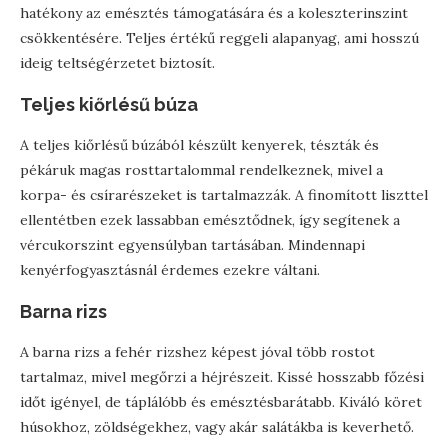
hatékony az emésztés támogatására és a koleszterinszint
csökkentésére. Teljes értékű reggeli alapanyag, ami hosszú
ideig teltségérzetet biztosít.
Teljes kiőrlésű búza
A teljes kiőrlésű búzából készült kenyerek, tészták és
pékáruk magas rosttartalommal rendelkeznek, mivel a
korpa- és csírarészeket is tartalmazzák. A finomított liszttel
ellentétben ezek lassabban emésztődnek, így segítenek a
vércukorszint egyensúlyban tartásában. Mindennapi
kenyérfogyasztásnál érdemes ezekre váltani.
Barna rizs
A barna rizs a fehér rizshez képest jóval több rostot
tartalmaz, mivel megőrzi a héjrészeit. Kissé hosszabb főzési
időt igényel, de táplálóbb és emésztésbarátabb. Kiváló köret
húsokhoz, zöldségekhez, vagy akár salátákba is keverhető.