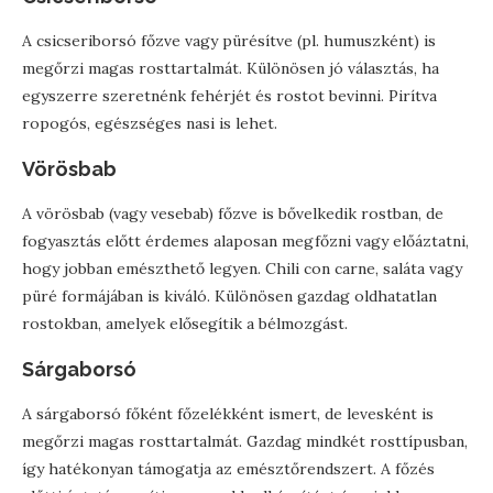
A csicseriborsó főzve vagy pürésítve (pl. humuszként) is
megőrzi magas rosttartalmát. Különösen jó választás, ha
egyszerre szeretnénk fehérjét és rostot bevinni. Pirítva
ropogós, egészséges nasi is lehet.
Vörösbab
A vörösbab (vagy vesebab) főzve is bővelkedik rostban, de
fogyasztás előtt érdemes alaposan megfőzni vagy előáztatni,
hogy jobban emészthető legyen. Chili con carne, saláta vagy
püré formájában is kiváló. Különösen gazdag oldhatatlan
rostokban, amelyek elősegítik a bélmozgást.
Sárgaborsó
A sárgaborsó főként főzelékként ismert, de levesként is
megőrzi magas rosttartalmát. Gazdag mindkét rosttípusban,
így hatékonyan támogatja az emésztőrendszert. A főzés