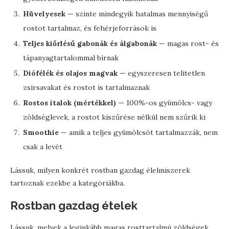
Hüvelyesek
— szinte mindegyik hatalmas mennyiségű
rostot tartalmaz, és fehérjeforrások is
Teljes kiőrlésű gabonák és álgabonák
— magas rost- és
tápanyagtartalommal bírnak
Diófélék és olajos magvak
— egyszeresen telítetlen
zsírsavakat és rostot is tartalmaznak
Rostos italok (mértékkel)
— 100%-os gyümölcs- vagy
zöldséglevek, a rostot kiszűrése nélkül nem szűrik ki
Smoothie
— amik a teljes gyümölcsöt tartalmazzák, nem
csak a levét
Lássuk, milyen konkrét rostban gazdag élelmiszerek
tartoznak ezekbe a kategóriákba.
Rostban gazdag ételek
Lássuk, melyek a leginkább magas rosttartalmú zöldségek,