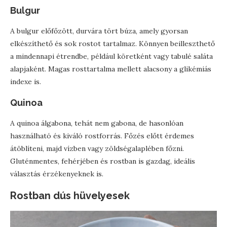
Bulgur
A bulgur előfőzött, durvára tört búza, amely gyorsan
elkészíthető és sok rostot tartalmaz. Könnyen beilleszthető
a mindennapi étrendbe, például köretként vagy tabulé saláta
alapjaként. Magas rosttartalma mellett alacsony a glikémiás
indexe is.
Quinoa
A quinoa álgabona, tehát nem gabona, de hasonlóan
használható és kiváló rostforrás. Főzés előtt érdemes
átöblíteni, majd vízben vagy zöldségalaplében főzni.
Gluténmentes, fehérjében és rostban is gazdag, ideális
választás érzékenyeknek is.
Rostban dús hüvelyesek