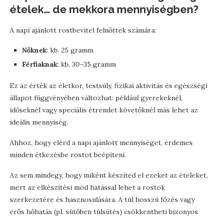
ételek… de mekkora mennyiségben?
A napi ajánlott rostbevitel felnőttek számára:
Nőknek
: kb. 25 gramm
Férfiaknak
: kb. 30–35 gramm
Ez az érték az életkor, testsúly, fizikai aktivitás és egészségi
állapot függvényében változhat: például gyerekeknél,
időseknél vagy speciális étrendet követőknél más lehet az
ideális mennyiség.
Ahhoz, hogy elérd a napi ajánlott mennyiséget, érdemes
minden étkezésbe rostot beépíteni.
Az sem mindegy, hogy miként készíted el ezeket az ételeket,
mert az elkészítési mód hatással lehet a rostok
szerkezetére és hasznosulására. A túl hosszú főzés vagy
erős hőhatás (pl. sütőben túlsütés) csökkentheti bizonyos