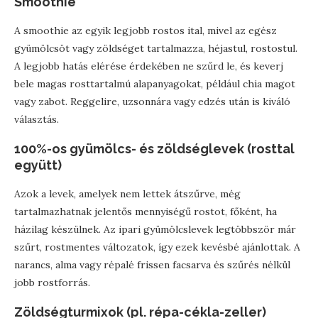
Smoothie
A smoothie az egyik legjobb rostos ital, mivel az egész
gyümölcsöt vagy zöldséget tartalmazza, héjastul, rostostul.
A legjobb hatás elérése érdekében ne szűrd le, és keverj
bele magas rosttartalmú alapanyagokat, például chia magot
vagy zabot. Reggelire, uzsonnára vagy edzés után is kiváló
választás.
100%-os gyümölcs- és zöldséglevek (rosttal
együtt)
Azok a levek, amelyek nem lettek átszűrve, még
tartalmazhatnak jelentős mennyiségű rostot, főként, ha
házilag készülnek. Az ipari gyümölcslevek legtöbbször már
szűrt, rostmentes változatok, így ezek kevésbé ajánlottak. A
narancs, alma vagy répalé frissen facsarva és szűrés nélkül
jobb rostforrás.
Zöldségturmixok (pl. répa-cékla-zeller)