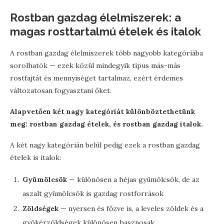
Rostban gazdag élelmiszerek: a
magas rosttartalmú ételek és italok
A rostban gazdag élelmiszerek több nagyobb kategóriába
sorolhatók — ezek közül mindegyik típus más-más
rostfajtát és mennyiséget tartalmaz, ezért érdemes
változatosan fogyasztani őket.
Alapvetően két nagy kategóriát különböztethetünk
meg: rostban gazdag ételek, és rostban gazdag italok.
A két nagy kategórián belül pedig ezek a rostban gazdag
ételek is italok:
Gyümölcsök
— különösen a héjas gyümölcsök, de az
aszalt gyümölcsök is gazdag rostforrások
Zöldségek
— nyersen és főzve is, a leveles zöldek és a
gyökérzöldségek különösen hasznosak