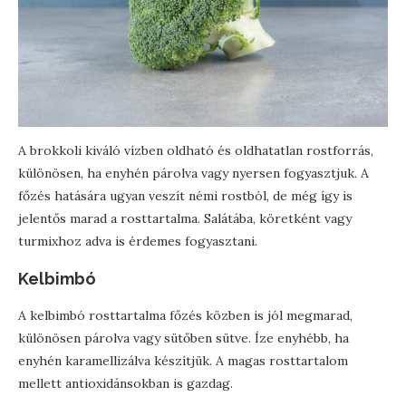
A brokkoli kiváló vízben oldható és oldhatatlan rostforrás,
különösen, ha enyhén párolva vagy nyersen fogyasztjuk. A
főzés hatására ugyan veszít némi rostból, de még így is
jelentős marad a rosttartalma. Salátába, köretként vagy
turmixhoz adva is érdemes fogyasztani.
Kelbimbó
A kelbimbó rosttartalma főzés közben is jól megmarad,
különösen párolva vagy sütőben sütve. Íze enyhébb, ha
enyhén karamellizálva készítjük. A magas rosttartalom
mellett antioxidánsokban is gazdag.