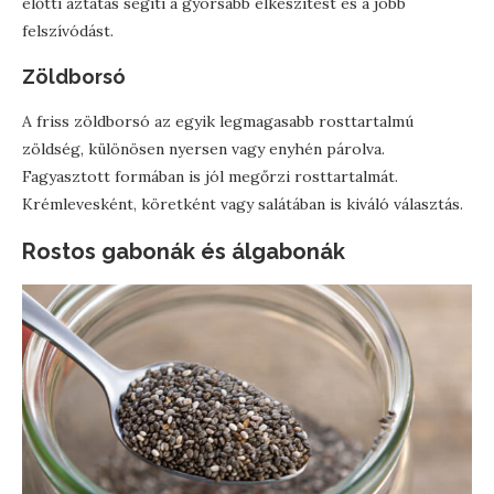
előtti áztatás segíti a gyorsabb elkészítést és a jobb
felszívódást.
Zöldborsó
A friss zöldborsó az egyik legmagasabb rosttartalmú
zöldség, különösen nyersen vagy enyhén párolva.
Fagyasztott formában is jól megőrzi rosttartalmát.
Krémlevesként, köretként vagy salátában is kiváló választás.
Rostos gabonák és álgabonák