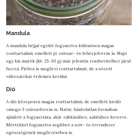
Mandula
A mandula héjjal együtt fogyasztva különösen magas
rosttartalmú, emellett jó zsírsav- és fehérjeforrás is. Napi
egy kis marék (kb. 25-30 g) már jelentős rostbevitelhez járul
hozzá. Pirítva is megőrzi rosttartalmát, de a sózott
változatokat érdemes kerülni.
Dió
A dió közepesen magas rosttartalmú, de emellett kiváló
omega-3 zsírsavforrás is. Natúr, hántolatlan formában
ajánlott a fogyasztása, akár zabkásához, salátához keverve.
Mértékkel fogyasztva segíthet a szív- és érrendszer
egészségének megőrzésében is.