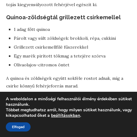
tojás kiegyensúlyozott fehérjével egészít ki.
Quinoa-zöldségtál grillezett csirkemellel
1 adag főtt quinoa
Párolt vagy sült zöldségek: brokkoli, répa, cukkini
Grillezett csirkemellfilé fűszerekkel
Egy marék pirított tökmag a tetejére szórva
Olívaolajos-citromos öntet
A quinoa és zöldségek együtt sokféle rostot adnak, míg a
csirke könnyű fehérjeforrás marad.
Teljes kiőrlésű wrap babpürével és friss
A weboldalon a minőségi felhasználói élmény érdekében sütiket
használunk.
zöldségekkel
Többet megtudhatsz arról, hogy milyen sütiket használunk, vagy
kikapcsolhatod őket a
beállításokban
.
1 db teljes kiőrlésű tortilla
Fekete babból vagy vörösbaból készült püré
Elfogad
Friss salátalevél, paradicsom, paprika, avokádó