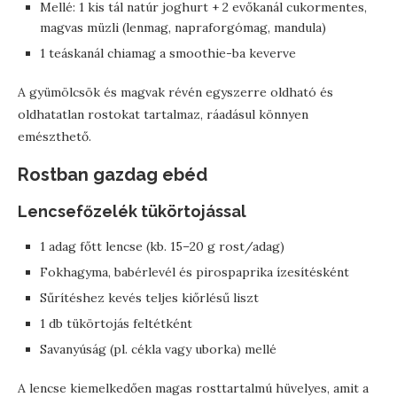
Mellé: 1 kis tál natúr joghurt + 2 evőkanál cukormentes,
magvas müzli (lenmag, napraforgómag, mandula)
1 teáskanál chiamag a smoothie-ba keverve
A gyümölcsök és magvak révén egyszerre oldható és
oldhatatlan rostokat tartalmaz, ráadásul könnyen
emészthető.
Rostban gazdag ebéd
Lencsefőzelék tükörtojással
1 adag főtt lencse (kb. 15–20 g rost/adag)
Fokhagyma, babérlevél és pirospaprika ízesítésként
Sűrítéshez kevés teljes kiőrlésű liszt
1 db tükörtojás feltétként
Savanyúság (pl. cékla vagy uborka) mellé
A lencse kiemelkedően magas rosttartalmú hüvelyes, amit a