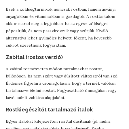
Ezek a zöldségturmixok nemcsak rostban, hanem ásványi
anyagokban és vitaminokban is gazdagok. A rosttartalom
akkor marad meg a legjobban, ha az egész zöldséget
pépesítjük, és nem passzírozzuk vagy szűrjük. Kiváló
alternatíva lehet gyümölcs helyett, főként, ha kevesebb
cukrot szeretnénk fogyasztani.
Zabital (rostos verzió)
A zabital természetes módon tartalmazhat rostot,
különösen, ha nem szűrt vagy dúsított változatról van szó.
Érdemes figyelni a csomagoláson, hogy a termék valóban
tartalmaz-e élelmi rostot. Fogyasztható önmagában vagy
kávé, müzli, zabkása alapjaként.
Rostkiegészítőt tartalmazó italok
Egyes italokat kifejezetten rosttal dúsítanak (pl. inulin,
psyllium vagy cikóriagyökér hozzáadásával). Ezek a