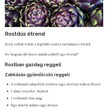
Rostdús étrend
Ezek voltak tehát a legtöbb rostot tartalmazó ételek.
De hogyan áll össze mindezekből egy étrend?
Rostban gazdag reggeli
Zabkásás-gyümölcsös reggeli
4 evőkanál zabpehely (vízben vagy növényi tejben főzve)
1 alma reszelve, héjával
1 evőkanál chia mag
Egy marék málna vagy áfonya