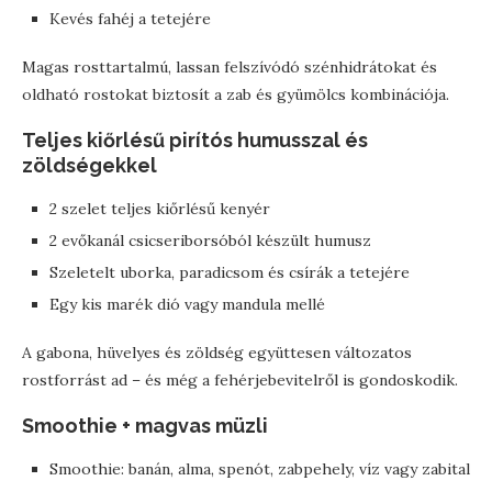
Kevés fahéj a tetejére
Magas rosttartalmú, lassan felszívódó szénhidrátokat és
oldható rostokat biztosít a zab és gyümölcs kombinációja.
Teljes kiőrlésű pirítós humusszal és
zöldségekkel
2 szelet teljes kiőrlésű kenyér
2 evőkanál csicseriborsóból készült humusz
Szeletelt uborka, paradicsom és csírák a tetejére
Egy kis marék dió vagy mandula mellé
A gabona, hüvelyes és zöldség együttesen változatos
rostforrást ad – és még a fehérjebevitelről is gondoskodik.
Smoothie + magvas müzli
Smoothie: banán, alma, spenót, zabpehely, víz vagy zabital