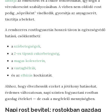
lassítja
az emésztést és a cukor felszívódását, így segít a
vércukorszint szabályozásában. A vízben nem oldódó rost
pedig „söprőként” viselkedik, gyorsítja az anyagcserét,
tisztítja a beleket.
A rendszeres rostfogyasztás hosszú távon is egészségvédő
hatású, csökkentheti:
a
szívbetegségek
,
a
2-es típusú cukorbetegség
,
a
magas koleszterin
,
a
vastagbélrák
,
és az
elhízás
kockázatát.
Ahhoz, hogy élvezhessük ezeket a jótékony hatásokat,
érdemes változatosan, napi szinten fogyasztani rostban
gazdag ételeket — de csak a megfelelő mennyiségben.
Napi rost bevitel: rostokban gazdag