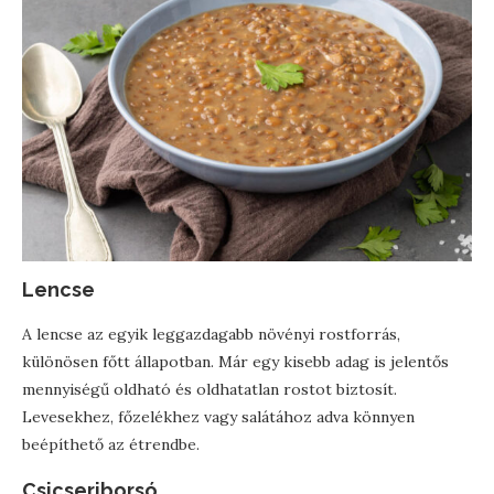
Lencse
A lencse az egyik leggazdagabb növényi rostforrás,
különösen főtt állapotban. Már egy kisebb adag is jelentős
mennyiségű oldható és oldhatatlan rostot biztosít.
Levesekhez, főzelékhez vagy salátához adva könnyen
beépíthető az étrendbe.
Csicseriborsó