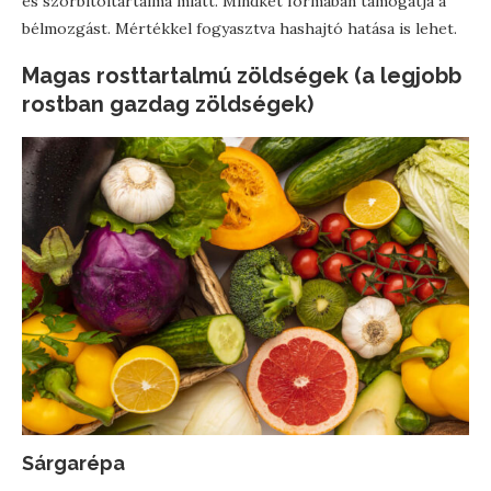
és szorbitoltartalma miatt. Mindkét formában támogatja a
bélmozgást. Mértékkel fogyasztva hashajtó hatása is lehet.
Magas rosttartalmú zöldségek (a legjobb
rostban gazdag zöldségek)
Sárgarépa