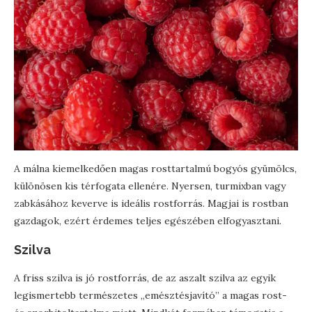
A málna kiemelkedően magas rosttartalmú bogyós gyümölcs,
különösen kis térfogata ellenére. Nyersen, turmixban vagy
zabkásához keverve is ideális rostforrás. Magjai is rostban
gazdagok, ezért érdemes teljes egészében elfogyasztani.
Szilva
A friss szilva is jó rostforrás, de az aszalt szilva az egyik
legismertebb természetes „emésztésjavító” a magas rost-